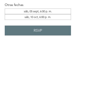
Otras fechas
sáb, 05 sept, 6:00 p. m.
sáb, 10 oct, 6:00 p. m.
RSVP
Compartir este evento