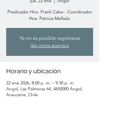
jue, 22 ene
  |  
Angol
Predicador Hno. Frank Calvo - Coordinador
Hna. Patricia Mellado
Ya no es posible registrarse
Ver otros eventos
Horario y ubicación
22 ene 2026, 8:00 p. m. – 9:30 p. m.
Angol, Las Palmeras 64, 4650000 Angol,
Araucanía, Chile
Compartir este evento