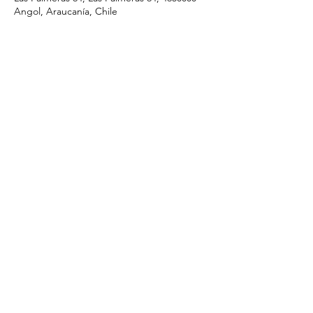
Angol, Araucanía, Chile
Compartir este evento
I.ApostolicadeCristo@gmail.com