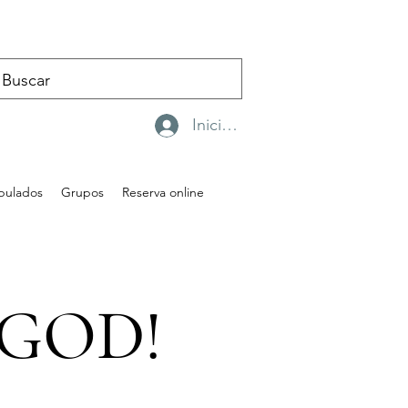
Iniciar sesión
ipulados
Grupos
Reserva online
GOD!