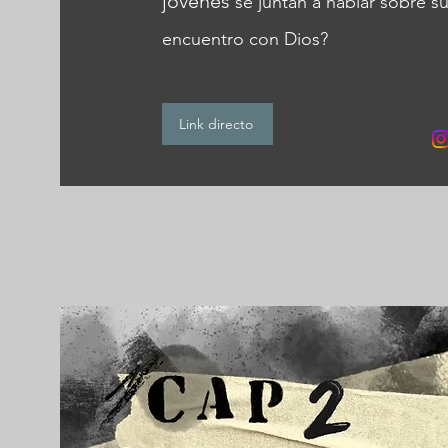
jóvenes
se juntan a hablar sobre s
encuentro con Dios?
Link directo