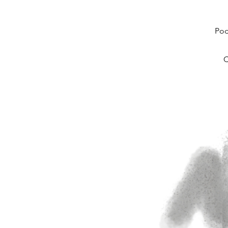
Pod
C