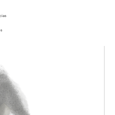
cias
os