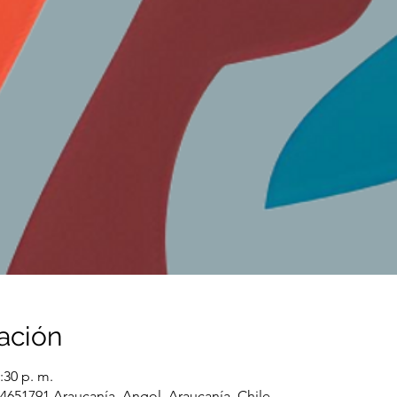
ación
:30 p. m.
 4651791 Araucanía, Angol, Araucanía, Chile