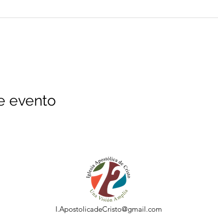
e evento
I.ApostolicadeCristo@gmail.com