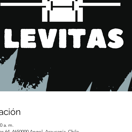
ación
0 a. m.
as 64, 4650000 Angol, Araucanía, Chile