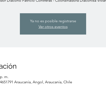
dor Diácono Patricio Contreras - Coordinadora Diaconisa Vivia
Ya no es posible registrarse
Ver otros eventos
ación
 p. m.
 4651791 Araucanía, Angol, Araucanía, Chile