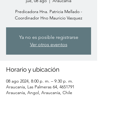
jue, 08 ago
  |  
Araucanía
Predicadora Hna. Patricia Mellado -
Coordinador Hno Mauricio Vasquez
Ya no es posible registrarse
Ver otros eventos
Horario y ubicación
08 ago 2024, 8:00 p. m. – 9:30 p. m.
Araucanía, Las Palmeras 64, 4651791
Araucanía, Angol, Araucanía, Chile
Compartir este evento