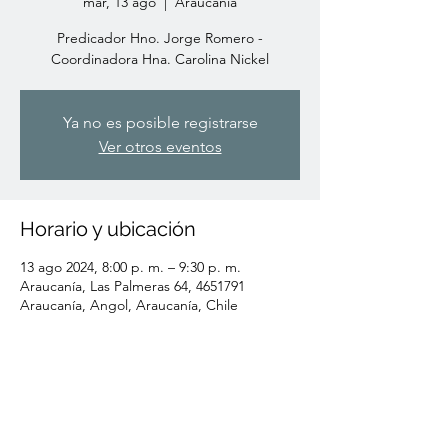
mar, 13 ago
  |  
Araucanía
Predicador Hno. Jorge Romero -
Coordinadora Hna. Carolina Nickel
Ya no es posible registrarse
Ver otros eventos
Horario y ubicación
13 ago 2024, 8:00 p. m. – 9:30 p. m.
Araucanía, Las Palmeras 64, 4651791
Araucanía, Angol, Araucanía, Chile
Compartir este evento