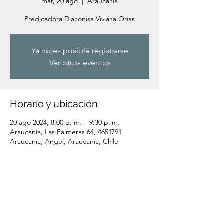
mar, 20 ago
  |  
Araucanía
Predicadora Diaconisa Viviana Orias
Ya no es posible registrarse
Ver otros eventos
Horario y ubicación
20 ago 2024, 8:00 p. m. – 9:30 p. m.
Araucanía, Las Palmeras 64, 4651791
Araucanía, Angol, Araucanía, Chile
Compartir este evento