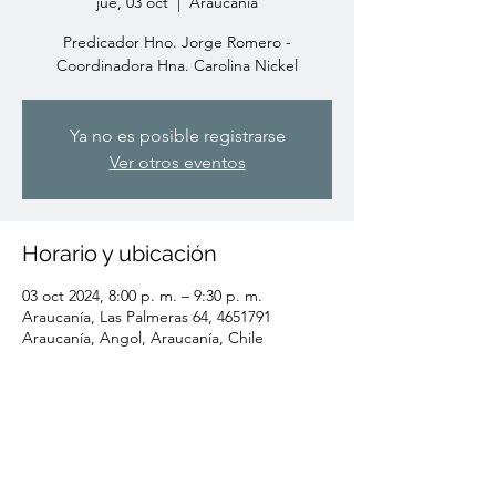
jue, 03 oct
  |  
Araucanía
Predicador Hno. Jorge Romero -
Coordinadora Hna. Carolina Nickel
Ya no es posible registrarse
Ver otros eventos
Horario y ubicación
03 oct 2024, 8:00 p. m. – 9:30 p. m.
Araucanía, Las Palmeras 64, 4651791
Araucanía, Angol, Araucanía, Chile
Compartir este evento