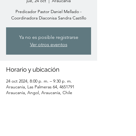
jue, 24 oct
  |  
Araucanía
Predicador Pastor Daniel Mellado -
Coordinadora Diaconisa Sandra Castillo
Ya no es posible registrarse
Ver otros eventos
Horario y ubicación
24 oct 2024, 8:00 p. m. – 9:30 p. m.
Araucanía, Las Palmeras 64, 4651791
Araucanía, Angol, Araucanía, Chile
Compartir este evento