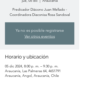
jue, 05 dic
  |  
Araucanía
Predicador Diácono Juan Mellado -
Coordinadora Diaconisa Rosa Sandoval
Ya no es posible registrarse
Ver otros eventos
Horario y ubicación
05 dic 2024, 8:00 p. m. – 9:30 p. m.
Araucanía, Las Palmeras 64, 4651791
Araucanía, Angol, Araucanía, Chile
Compartir este evento