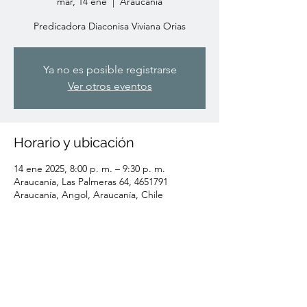
mar, 14 ene
  |  
Araucanía
Predicadora Diaconisa Viviana Orias
Ya no es posible registrarse
Ver otros eventos
Horario y ubicación
14 ene 2025, 8:00 p. m. – 9:30 p. m.
Araucanía, Las Palmeras 64, 4651791
Araucanía, Angol, Araucanía, Chile
Compartir este evento