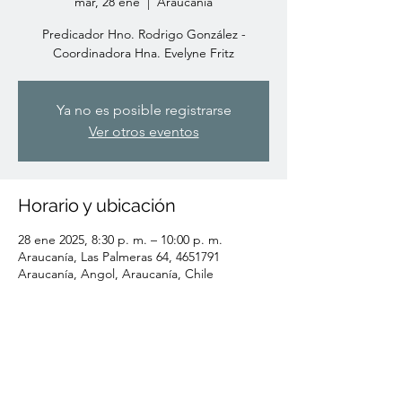
mar, 28 ene
  |  
Araucanía
Predicador Hno. Rodrigo González -
Coordinadora Hna. Evelyne Fritz
Ya no es posible registrarse
Ver otros eventos
Horario y ubicación
28 ene 2025, 8:30 p. m. – 10:00 p. m.
Araucanía, Las Palmeras 64, 4651791
Araucanía, Angol, Araucanía, Chile
Compartir este evento