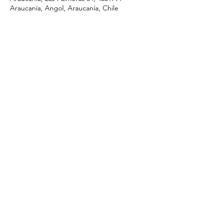
Araucanía, Angol, Araucanía, Chile
Compartir este evento
I.ApostolicadeCristo@gmail.com