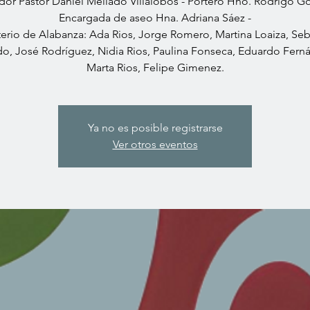
dor Pastor Daniel Mellado Villalobos - Portero Hno. Rodrigo Go
Encargada de aseo Hna. Adriana Sáez -
terio de Alabanza: Ada Rios, Jorge Romero, Martina Loaiza, Seb
do, José Rodríguez, Nidia Rios, Paulina Fonseca, Eduardo Fern
Marta Rios, Felipe Gimenez.
Ya no es posible registrarse
Ver otros eventos