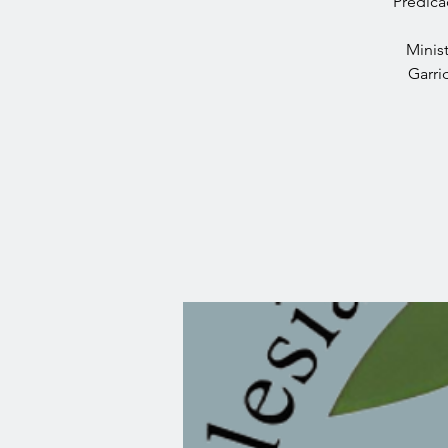
Predica
Minis
Garri