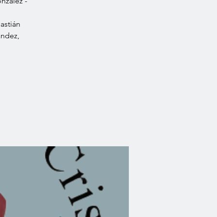
nzález -
astián
ández,