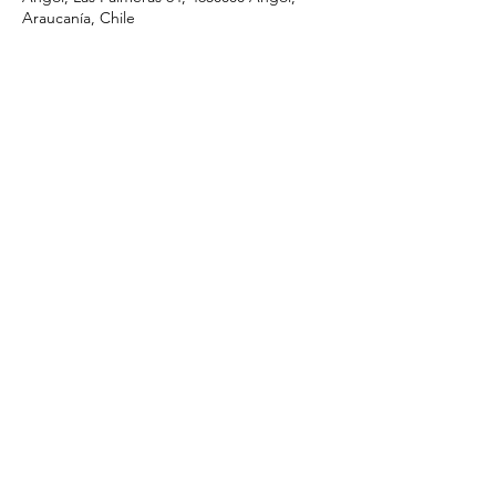
Araucanía, Chile
Compartir este evento
I.ApostolicadeCristo@gmail.com