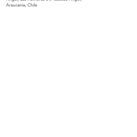
Araucanía, Chile
Compartir este evento
I.ApostolicadeCristo@gmail.com