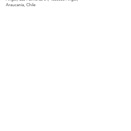
Araucanía, Chile
Compartir este evento
I.ApostolicadeCristo@gmail.com