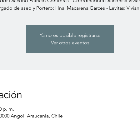
dor Diácono Patricio Contreras - Coordinadora Diaconisa Vivia
rgado de aseo y Portero: Hna. Macarena Garces - Levitas: Vivian
Ya no es posible registrarse
Ver otros eventos
ación
0 p. m.
0000 Angol, Araucanía, Chile