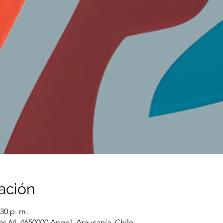
ación
:30 p. m.
as 64, 4650000 Angol, Araucanía, Chile