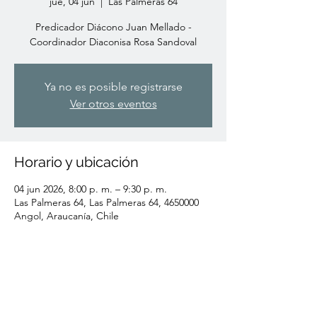
jue, 04 jun
  |  
Las Palmeras 64
Predicador Diácono Juan Mellado -
Coordinador Diaconisa Rosa Sandoval
Ya no es posible registrarse
Ver otros eventos
Horario y ubicación
04 jun 2026, 8:00 p. m. – 9:30 p. m.
Las Palmeras 64, Las Palmeras 64, 4650000
Angol, Araucanía, Chile
Compartir este evento