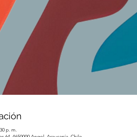
ación
:30 p. m.
as 64, 4650000 Angol, Araucanía, Chile