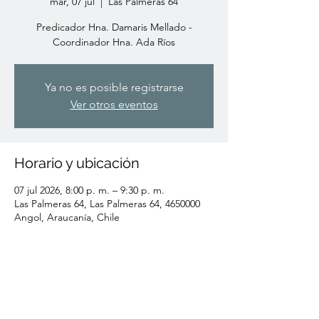
mar, 07 jul
  |  
Las Palmeras 64
Predicador Hna. Damaris Mellado -
Coordinador Hna. Ada Ríos
Ya no es posible registrarse
Ver otros eventos
Horario y ubicación
07 jul 2026, 8:00 p. m. – 9:30 p. m.
Las Palmeras 64, Las Palmeras 64, 4650000
Angol, Araucanía, Chile
Compartir este evento