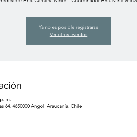
Predicador Hna. Carolina Nickel - Coordinador Hna. Mirta Veloz
Ya no es posible registrarse
Ver otros eventos
ación
 p. m.
as 64, 4650000 Angol, Araucanía, Chile