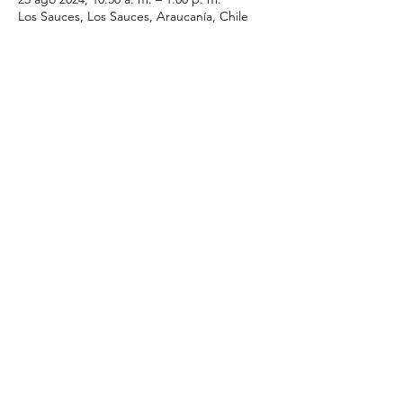
Los Sauces, Los Sauces, Araucanía, Chile
Compartir este evento
I.ApostolicadeCristo@gmail.com