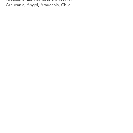
Araucanía, Angol, Araucanía, Chile
Compartir este evento
I.ApostolicadeCristo@gmail.com