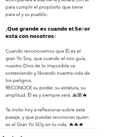
para cumplir el propósito que tiene 
para el y su pueblo.
¡𝗤𝘂𝗲 𝗴𝗿𝗮𝗻𝗱𝗲 𝗲𝘀 𝗰𝘂𝗮𝗻𝗱𝗼 𝗲𝗹 𝗦𝗲ñ𝗼𝗿 
𝗲𝘀𝘁𝗮 𝗰𝗼𝗻 𝗻𝗼𝘀𝗼𝘁𝗿𝗼𝘀!
Cuando reconocemos que Él es el 
gran Yo Soy, que cuando el nos guía, 
nuestro Dios de lo imposible va 
sosteniendo y librando nuestra vida de 
los peligros.
RECONOCE su poder, su estatura, su 
amplitud, Él es y siempre será. 🙏🏼🔥
Te invito hoy a reflexionar sobre este 
pasaje, y que puedas reconocer quien 
es el Gran Yo SOy en tu vida. 🔥🔥🔥