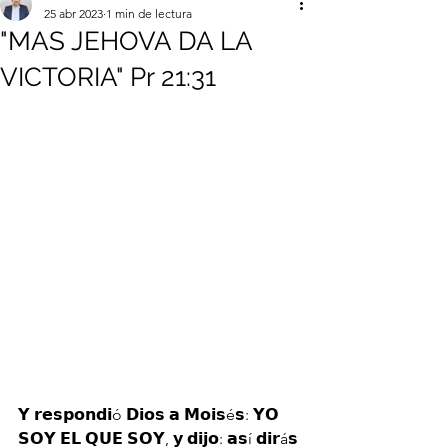
25 abr 2023
1 min de lectura
"MAS JEHOVA DA LA
VICTORIA" Pr 21:31
𝗬 𝗿𝗲𝘀𝗽𝗼𝗻𝗱𝗶ó 𝗗𝗶𝗼𝘀 𝗮 𝗠𝗼𝗶𝘀é𝘀: 𝗬𝗢 
𝗦𝗢𝗬 𝗘𝗟 𝗤𝗨𝗘 𝗦𝗢𝗬, 𝘆 𝗱𝗶𝗷𝗼: 𝗮𝘀í 𝗱𝗶𝗿á𝘀 