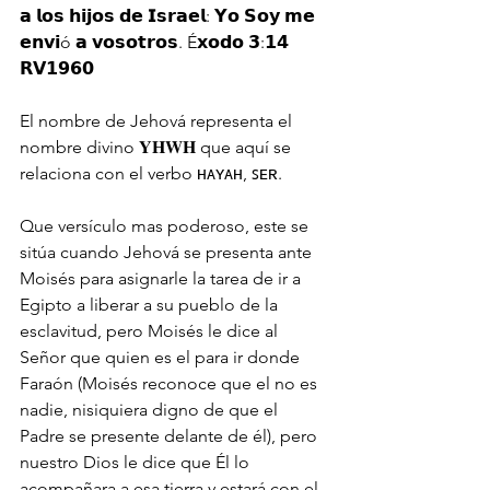
𝗮 𝗹𝗼𝘀 𝗵𝗶𝗷𝗼𝘀 𝗱𝗲 𝗜𝘀𝗿𝗮𝗲𝗹: 𝗬𝗼 𝗦𝗼𝘆 𝗺𝗲 
𝗲𝗻𝘃𝗶ó 𝗮 𝘃𝗼𝘀𝗼𝘁𝗿𝗼𝘀. É𝘅𝗼𝗱𝗼 𝟯:𝟭𝟰 
𝗥𝗩𝟭𝟵𝟲𝟬
El nombre de Jehová representa el 
nombre divino 𝐘𝐇𝐖𝐇 que aquí se 
relaciona con el verbo ʜᴀʏᴀʜ, ꜱᴇʀ.
Que versículo mas poderoso, este se 
sitúa cuando Jehová se presenta ante 
Moisés para asignarle la tarea de ir a 
Egipto a liberar a su pueblo de la 
esclavitud, pero Moisés le dice al 
Señor que quien es el para ir donde 
Faraón (Moisés reconoce que el no es 
nadie, nisiquiera digno de que el 
Padre se presente delante de él), pero 
nuestro Dios le dice que Él lo 
acompañara a esa tierra y estará con el 