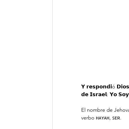
𝗬 𝗿𝗲𝘀𝗽𝗼𝗻𝗱𝗶ó 𝗗𝗶𝗼𝘀
𝗱𝗲 𝗜𝘀𝗿𝗮𝗲𝗹: 𝗬𝗼 𝗦𝗼
El nombre de Jehová 
verbo ʜᴀʏᴀʜ, ꜱᴇʀ.