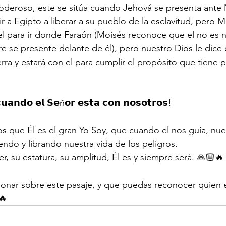
oderoso, este se sitúa cuando Jehová se presenta ante 
 ir a Egipto a liberar a su pueblo de la esclavitud, pero Mo
l para ir donde Faraón (Moisés reconoce que el no es na
e se presente delante de él), pero nuestro Dios le dice 
ra y estará con el para cumplir el propósito que tiene pa
𝘂𝗮𝗻𝗱𝗼 𝗲𝗹 𝗦𝗲ñ𝗼𝗿 𝗲𝘀𝘁𝗮 𝗰𝗼𝗻 𝗻𝗼𝘀𝗼𝘁𝗿𝗼𝘀!
que Él es el gran Yo Soy, que cuando el nos guía, nues
endo y librando nuestra vida de los peligros.
su estatura, su amplitud, Él es y siempre será. 🙏🏼🔥
exionar sobre este pasaje, y que puedas reconocer quien 
🔥