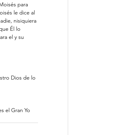
Moisés para 
isés le dice al 
die, nisiquiera 
que Él lo 
ra el y su 
tro Dios de lo 
es el Gran Yo 