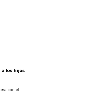
 𝗹𝗼𝘀 𝗵𝗶𝗷𝗼𝘀 
ona con el 