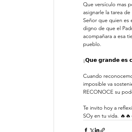
Que versículo mas p
asignarle la tarea de
Señor que quien es e
digno de que el Padr
acompañara a esa tier
pueblo.
¡𝗤𝘂𝗲 𝗴𝗿𝗮𝗻𝗱𝗲 𝗲𝘀 𝗰
Cuando reconocemos 
imposible va sosteni
RECONOCE su poder, 
Te invito hoy a refl
SOy en tu vida. 🔥🔥