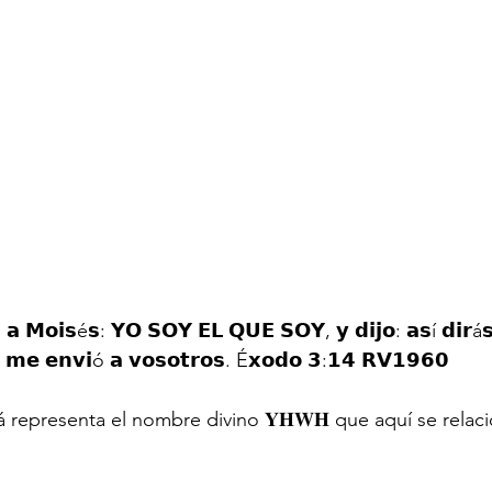
 𝗮 𝗠𝗼𝗶𝘀é𝘀: 𝗬𝗢 𝗦𝗢𝗬 𝗘𝗟 𝗤𝗨𝗘 𝗦𝗢𝗬, 𝘆 𝗱𝗶𝗷𝗼: 𝗮𝘀í 𝗱𝗶𝗿á𝘀 
𝘆 𝗺𝗲 𝗲𝗻𝘃𝗶ó 𝗮 𝘃𝗼𝘀𝗼𝘁𝗿𝗼𝘀. É𝘅𝗼𝗱𝗼 𝟯:𝟭𝟰 𝗥𝗩𝟭𝟵𝟲𝟬
representa el nombre divino 𝐘𝐇𝐖𝐇 que aquí se relaci