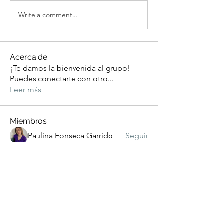
Write a comment...
Acerca de
¡Te damos la bienvenida al grupo!
Puedes conectarte con otro
...
Leer más
Miembros
Paulina Fonseca Garrido
Seguir
APOLOGISTA EXTREMO
Seguir
DISCIPULADO N°1
sebastian garrido
Seguir
Manuel Salazar
Seguir
Adriana Saez
Seguir